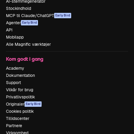
AI-stemmegenerator
Stockindhold
MCP til Claude/ChatGPT
Early Bird
Agenter
Early Bird
API
Mobilapp
Alle Magnific værktøjer
Kom godt i gang
Academy
Dokumentation
Support
Vilkår for brug
Privatlivspolitik
Originaler
Early Bird
Cookies politik
Tillidscenter
Partnere
Virksomhed