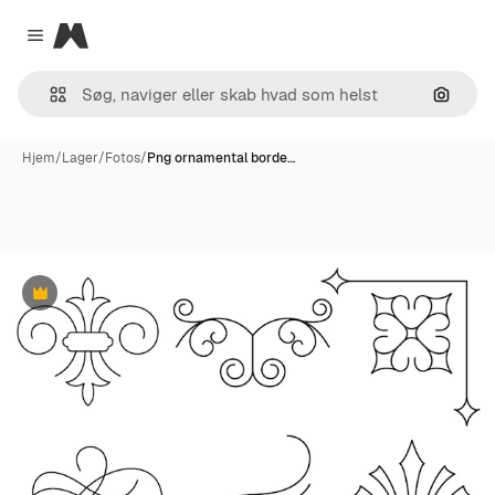
Magnific
Close menu
Søg eft
Hjem
/
Lager
/
Fotos
/
Png ornamental borde…
Præmie