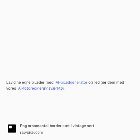
Lav dine egne billeder med
AI-billedgenerator
og rediger dem med
vores
AI-fotoredigeringsværktøj
.
Png ornamental border sæt i vintage sort
rawpixel.com