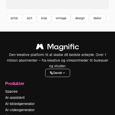
antik
sort
linje
vintage
design
dekor
dek
Den kreative platform til at skabe dit bedste arbejde. Over 1
million abonnenter – fra kreative og virksomheder til bureauer
og studier.
Dansk
Produkter
Spaces
AI-assistent
AI-billedgenerator
AI-videogenerator