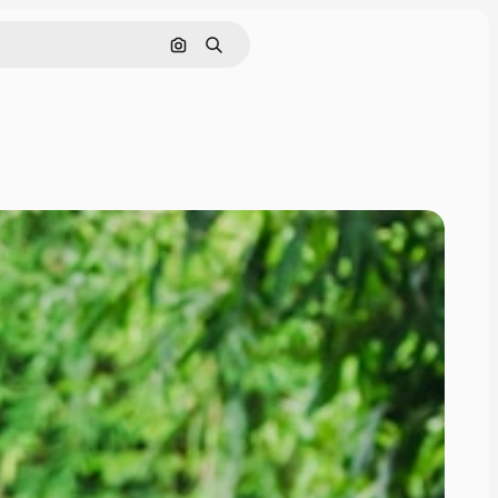
Søg efter billede
Søge