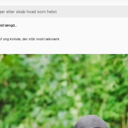
fuld længd…
af ung kvinde, der står mod rækværk