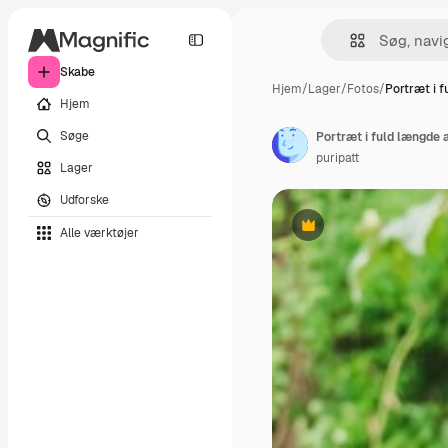
Skabe
Hjem
/
Lager
/
Fotos
/
Portræt i 
Hjem
Søge
Portræt i fuld længde 
puripatt
Lager
Udforske
Alle værktøjer
Præmie