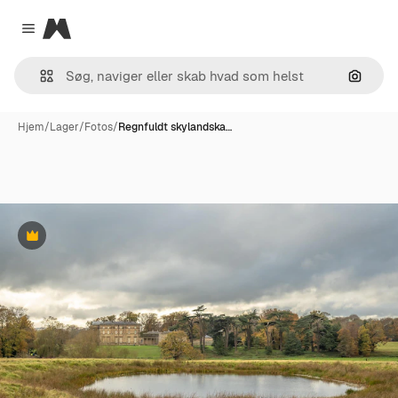
Magnific
Close menu
Søg eft
Hjem
/
Lager
/
Fotos
/
Regnfuldt skylandska…
Præmie