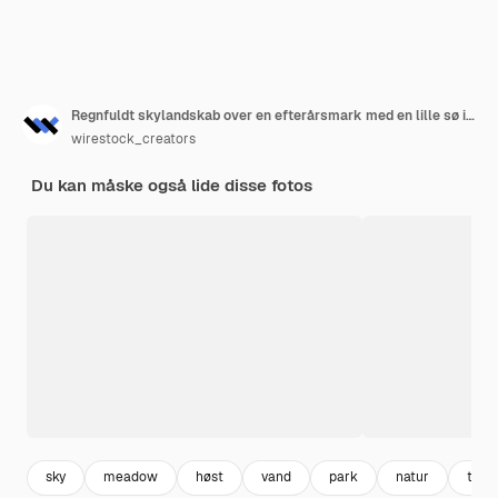
Regnfuldt skylandskab over en efterårsmark med en lille sø i Attingham Park, Shrewsbury
wirestock_creators
Du kan måske også lide disse fotos
sky
meadow
høst
vand
park
natur
træ