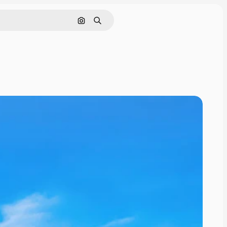
Søg efter billede
Søge