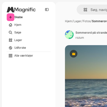
Skabe
Hjem
/
Lager
/
Fotos
/
Sommerord
Hjem
Søge
Sommerord på strande
rozum
Lager
Udforske
Alle værktøjer
Præmie