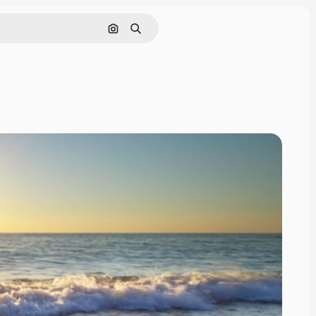
Søg efter billede
Søge