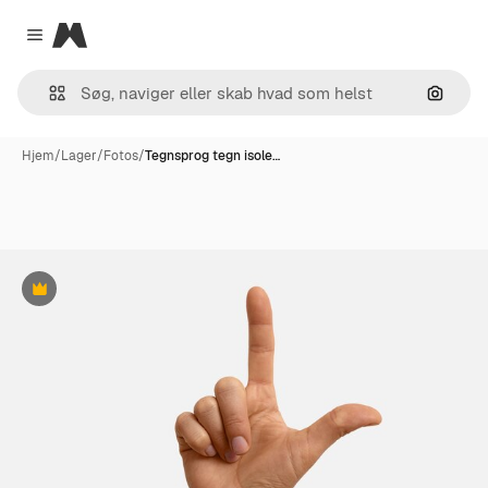
Magnific
Close menu
Søg eft
Hjem
/
Lager
/
Fotos
/
Tegnsprog tegn isole…
Præmie