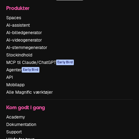
Produkter
Spaces
AI-assistent
AI-billedgenerator
AI-videogenerator
AI-stemmegenerator
Stockindhold
MCP til Claude/ChatGPT
Early Bird
Agenter
Early Bird
API
Mobilapp
Alle Magnific værktøjer
Kom godt i gang
Academy
Dokumentation
Support