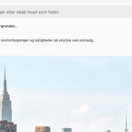
orgrunden…
US flag i forgrunden og kontorbygninger og lejligheder på skyline ved solnedgang. Ejendom og rejsekoncept. Manhattan, New York City, USA.