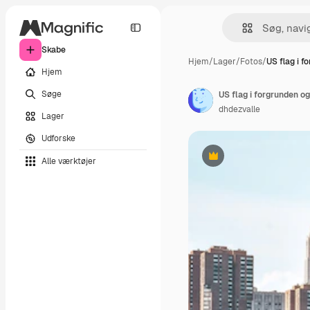
Skabe
Hjem
/
Lager
/
Fotos
/
US flag i f
Hjem
Søge
dhdezvalle
Lager
Udforske
Alle værktøjer
Præmie