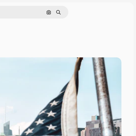
Søg efter billede
Søge