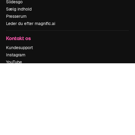
Slidesgo
Sælg indhold
Presserum
Leder du efter magnific.ai
Kontakt os
Kundesupport
Instagram
YouTube
LinkedIn
TikTok
Discord
X
Reddit
Copyright © 2010-
2026
Freepik Company S.L.U.
Alle rettigheder
forbeholdes
.