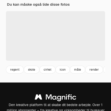
Du kan måske også lide disse fotos
regent
skole
cirkel
icon
måle
render
ma
Den kreative platform til at skabe dit bedste arbejde. Over 1
million abonnenter – fra kreative og virksomheder til bureauer