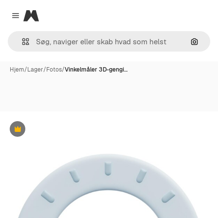
Magnific
Close menu
Søg eft
Hjem
/
Lager
/
Fotos
/
Vinkelmåler 3D-gengi…
Præmie