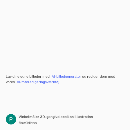
Lav dine egne billeder med
AI-billedgenerator
og rediger dem med
vores
AI-fotoredigeringsværktøj
.
Vinkelmåler 3D-gengivelsesikon illustration
flow3dicon