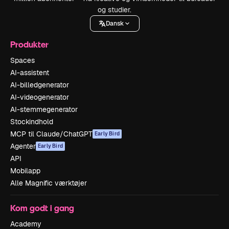
og studier.
Dansk
Produkter
Spaces
AI-assistent
AI-billedgenerator
AI-videogenerator
AI-stemmegenerator
Stockindhold
MCP til Claude/ChatGPT
Early Bird
Agenter
Early Bird
API
Mobilapp
Alle Magnific værktøjer
Kom godt i gang
Academy