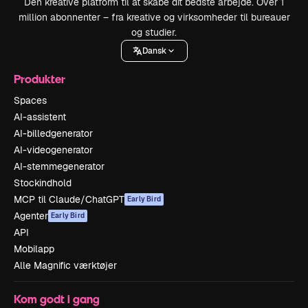
Den kreative platform til at skabe dit bedste arbejde. Over 1
million abonnenter – fra kreative og virksomheder til bureauer
og studier.
Dansk
Produkter
Spaces
AI-assistent
AI-billedgenerator
AI-videogenerator
AI-stemmegenerator
Stockindhold
MCP til Claude/ChatGPT
Early Bird
Agenter
Early Bird
API
Mobilapp
Alle Magnific værktøjer
Kom godt i gang