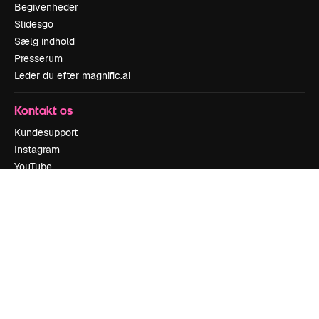
Begivenheder
Slidesgo
Sælg indhold
Presserum
Leder du efter magnific.ai
Kontakt os
Kundesupport
Instagram
YouTube
LinkedIn
TikTok
Discord
X
Reddit
Copyright © 2010-
2026
Freepik Company S.L.U.
Alle rettigheder
forbeholdes
.