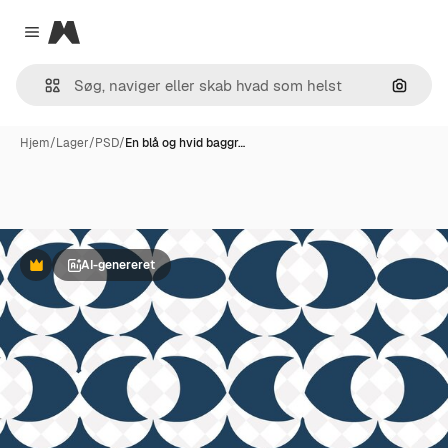
Magnific
Close menu
Søg eft
Hjem
/
Lager
/
PSD
/
En blå og hvid baggr…
AI-genereret
Præmie