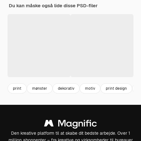
Du kan måske også lide disse PSD-filer
print
mønster
dekorativ
motiv
print design
di
Den kreative platform til at skabe dit bedste arbejde. Over 1
million abonnenter – fra kreative og virksomheder til bureauer