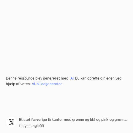
Denne ressource blev genereret med
AI
. Du kan oprette din egen ved
hjælp af vores
AI-billedgenerator.
Et sæt farverige firkanter med grønne og blå og pink og grønne firkanter
thuynhungle99