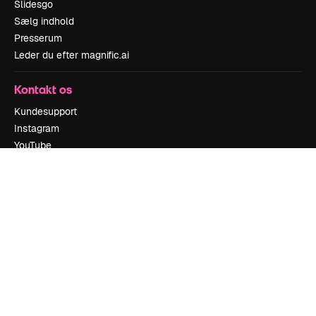
Slidesgo
Sælg indhold
Presserum
Leder du efter magnific.ai
Kontakt os
Kundesupport
Instagram
YouTube
LinkedIn
TikTok
Discord
X
Reddit
Copyright © 2010-
2026
Freepik Company S.L.U.
Alle rettigheder
forbeholdes
.