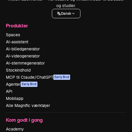
og studier.
Dansk
Produkter
Spaces
AI-assistent
AI-billedgenerator
AI-videogenerator
AI-stemmegenerator
Stockindhold
MCP til Claude/ChatGPT
Early Bird
Agenter
Early Bird
API
Mobilapp
Alle Magnific værktøjer
Kom godt i gang
Academy