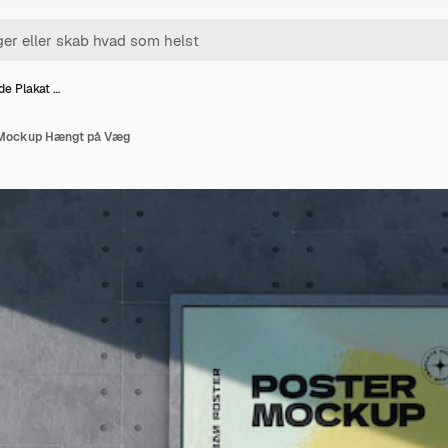
e Plakat …
 Mockup Hængt på Væg