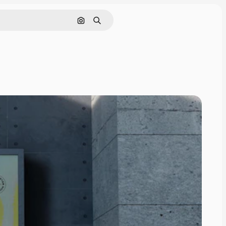
Søg efter billede
Søge