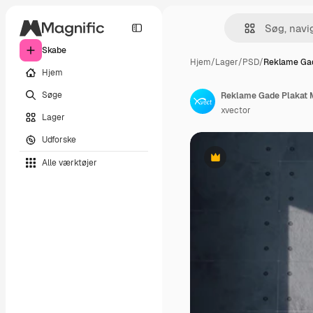
Skabe
Hjem
/
Lager
/
PSD
/
Reklame Gad
Hjem
Søge
Reklame Gade Plakat
xvector
Lager
Udforske
Alle værktøjer
Præmie