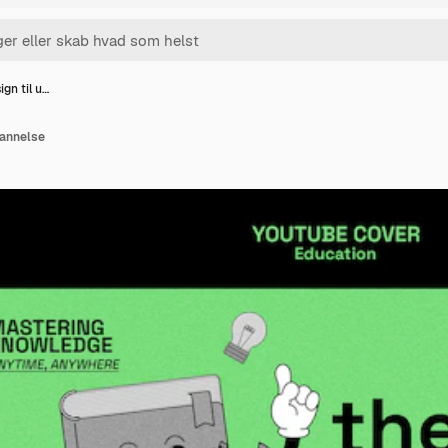
gn til u…
dannelse