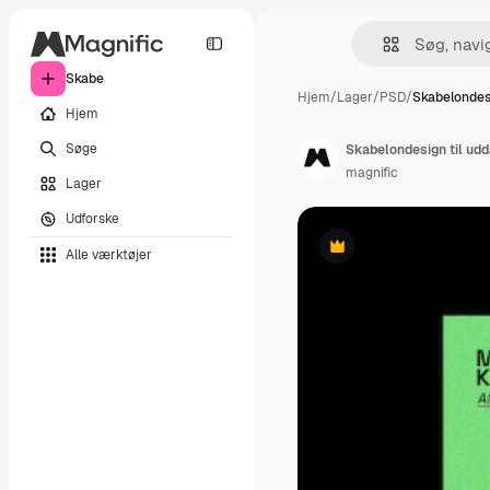
Skabe
Hjem
/
Lager
/
PSD
/
Skabelondesi
Hjem
Søge
Skabelondesign til ud
magnific
Lager
Udforske
Alle værktøjer
Præmie