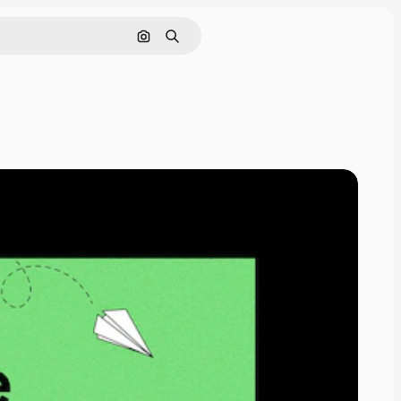
Søg efter billede
Søge