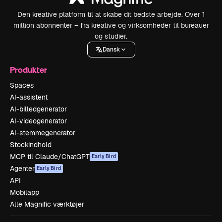
Den kreative platform til at skabe dit bedste arbejde. Over 1
million abonnenter – fra kreative og virksomheder til bureauer
og studier.
Dansk
Produkter
Spaces
AI-assistent
AI-billedgenerator
AI-videogenerator
AI-stemmegenerator
Stockindhold
MCP til Claude/ChatGPT
Early Bird
Agenter
Early Bird
API
Mobilapp
Alle Magnific værktøjer