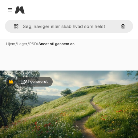
Magnific
Close menu
Søg eft
Hjem
/
Lager
/
PSD
/
Snoet sti gennem en …
AI-genereret
Præmie