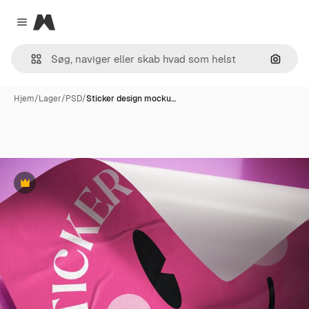
Magnific
Close menu
Søg eft
Hjem
/
Lager
/
PSD
/
Sticker design mocku…
Præmie