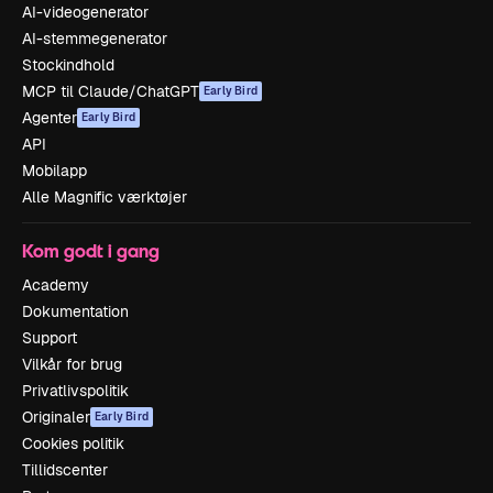
AI-videogenerator
AI-stemmegenerator
Stockindhold
MCP til Claude/ChatGPT
Early Bird
Agenter
Early Bird
API
Mobilapp
Alle Magnific værktøjer
Kom godt i gang
Academy
Dokumentation
Support
Vilkår for brug
Privatlivspolitik
Originaler
Early Bird
Cookies politik
Tillidscenter