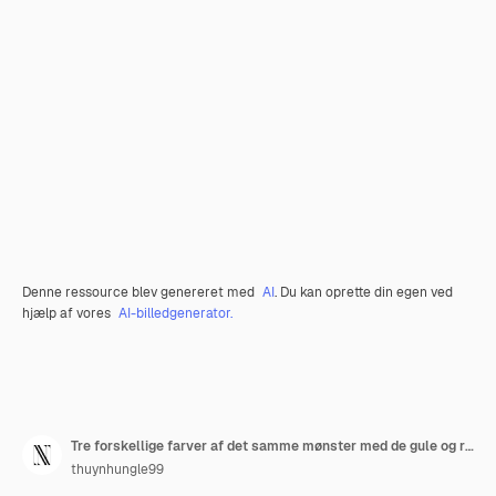
Denne ressource blev genereret med
AI
. Du kan oprette din egen ved
hjælp af vores
AI-billedgenerator.
Tre forskellige farver af det samme mønster med de gule og røde cirkler
thuynhungle99