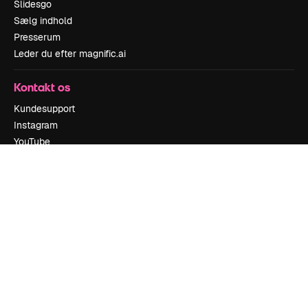
Slidesgo
Sælg indhold
Presserum
Leder du efter magnific.ai
Kontakt os
Kundesupport
Instagram
YouTube
LinkedIn
TikTok
Discord
X
Reddit
Copyright © 2010-
2026
Freepik Company S.L.U.
Alle rettigheder
forbeholdes
.