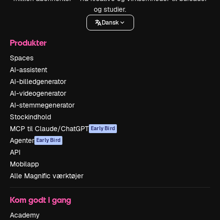
og studier.
Dansk
Produkter
Spaces
AI-assistent
AI-billedgenerator
AI-videogenerator
AI-stemmegenerator
Stockindhold
MCP til Claude/ChatGPT
Early Bird
Agenter
Early Bird
API
Mobilapp
Alle Magnific værktøjer
Kom godt i gang
Academy