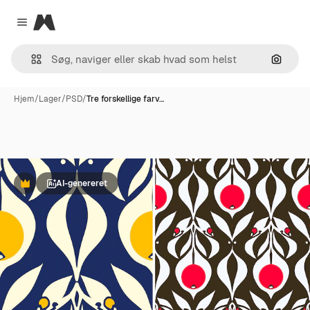
Magnific
Close menu
Søg eft
Hjem
/
Lager
/
PSD
/
Tre forskellige farv…
AI-genereret
Præmie