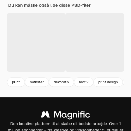
Du kan måske også lide disse PSD-filer
print
mønster
dekorativ
motiv
print design
di
Den kreative platform til at skabe dit bedste arbejde. Over 1
million abonnenter – fra kreative og virksomheder til bureauer