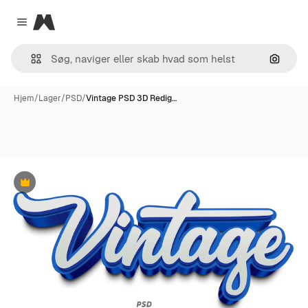
Magnific
Close menu
Søg eft
Hjem
/
Lager
/
PSD
/
Vintage PSD 3D Redig…
Præmie