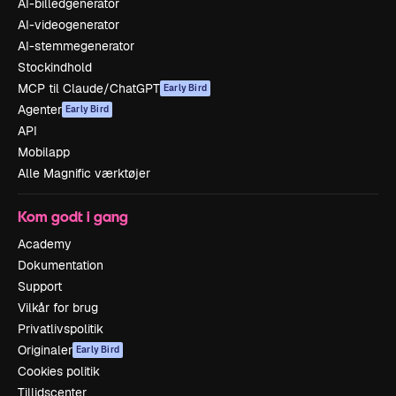
AI-billedgenerator
AI-videogenerator
AI-stemmegenerator
Stockindhold
MCP til Claude/ChatGPT
Early Bird
Agenter
Early Bird
API
Mobilapp
Alle Magnific værktøjer
Kom godt i gang
Academy
Dokumentation
Support
Vilkår for brug
Privatlivspolitik
Originaler
Early Bird
Cookies politik
Tillidscenter