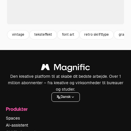
vintage
teksteffekt
font art
retro skrifttype
grafisk 
Den kreative platform til at skabe dit bedste arbejde. Over 1
million abonnenter – fra kreative og virksomheder til bureauer
og studier.
Dansk
Produkter
Spaces
AI-assistent