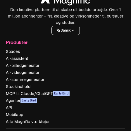
Den kreative platform til at skabe dit bedste arbejde. Over 1
million abonnenter – fra kreative og virksomheder til bureauer
og studier.
Dansk
Produkter
Spaces
AI-assistent
AI-billedgenerator
AI-videogenerator
AI-stemmegenerator
Stockindhold
MCP til Claude/ChatGPT
Early Bird
Agenter
Early Bird
API
Mobilapp
Alle Magnific værktøjer