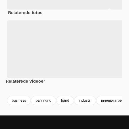
Relaterede fotos
Relaterede videoer
Premium
Premium
Genereret af AI
Premium
Premium
business
baggrund
hånd
industri
ingeniørarbejde