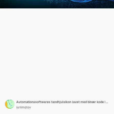
Automationssoftwares tandhjulsikon lavet med binær kode i hånden IOT- og Automations-ikoner-forbindelser
iuriimotov