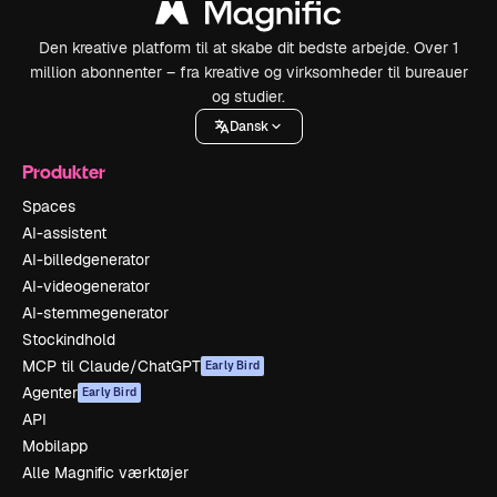
Den kreative platform til at skabe dit bedste arbejde. Over 1
million abonnenter – fra kreative og virksomheder til bureauer
og studier.
Dansk
Produkter
Spaces
AI-assistent
AI-billedgenerator
AI-videogenerator
AI-stemmegenerator
Stockindhold
MCP til Claude/ChatGPT
Early Bird
Agenter
Early Bird
API
Mobilapp
Alle Magnific værktøjer