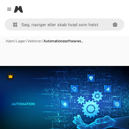
Magnific
Close menu
Søg eft
Hjem
/
Lager
/
Vektorer
/
Automationssoftwares…
Præmie