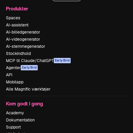
Produkter
Spaces
AI-assistent
AI-billedgenerator
AI-videogenerator
AI-stemmegenerator
Stockindhold
MCP til Claude/ChatGPT
Early Bird
Agenter
Early Bird
API
Mobilapp
Alle Magnific værktøjer
Kom godt i gang
Academy
Dokumentation
Support