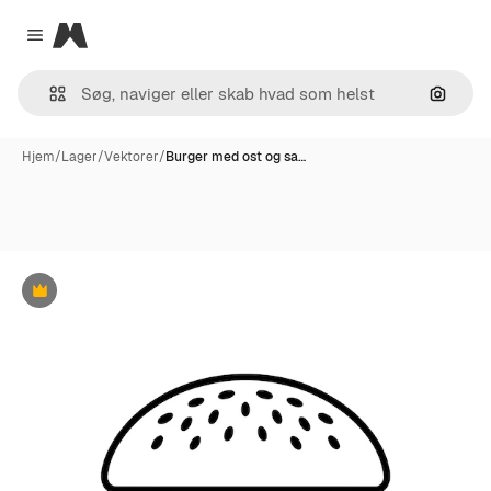
Magnific
Close menu
Søg eft
Hjem
/
Lager
/
Vektorer
/
Burger med ost og sa…
Præmie