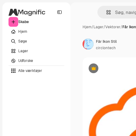
Skabe
Hjem
/
Lager
/
Vektorer
/
Får Ikon
Hjem
Søge
Får Ikon Stil
circlontech
Lager
Udforske
Alle værktøjer
Præmie