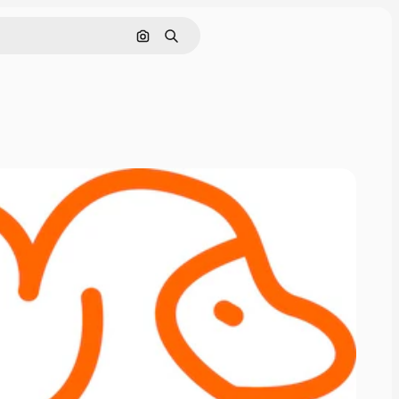
Søg efter billede
Søge