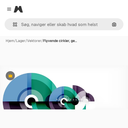
Magnific
Close menu
Søg eft
Hjem
/
Lager
/
Vektorer
/
Flyvende cirkler, ge…
Præmie