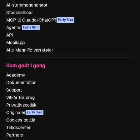
AI-stemmegenerator
Stockindhold
MCP til Claude/ChatGPT
Early Bird
Agenter
Early Bird
API
Mobilapp
Alle Magnific værktøjer
Kom godt i gang
Academy
Dokumentation
Support
Vilkår for brug
Privatlivspolitik
Originaler
Early Bird
Cookies politik
Tillidscenter
Partnere