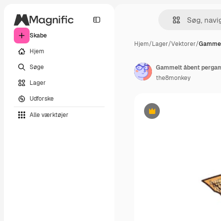
Skabe
Hjem
/
Lager
/
Vektorer
/
Gammel
Hjem
Søge
Gammelt åbent perga
the8monkey
Lager
Udforske
Alle værktøjer
Præmie