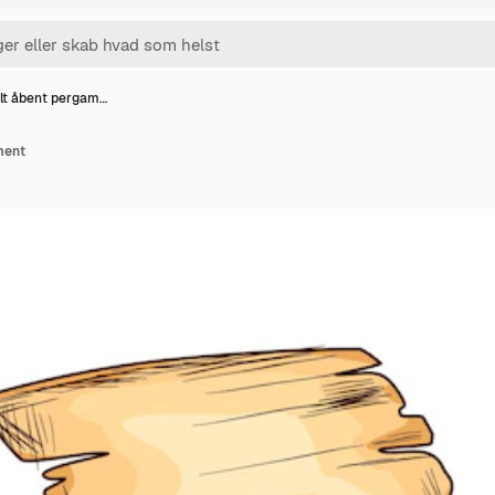
t åbent pergam…
ment