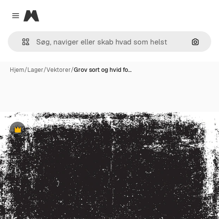
Magnific
Close menu
Søg eft
Hjem
/
Lager
/
Vektorer
/
Grov sort og hvid fo…
Præmie