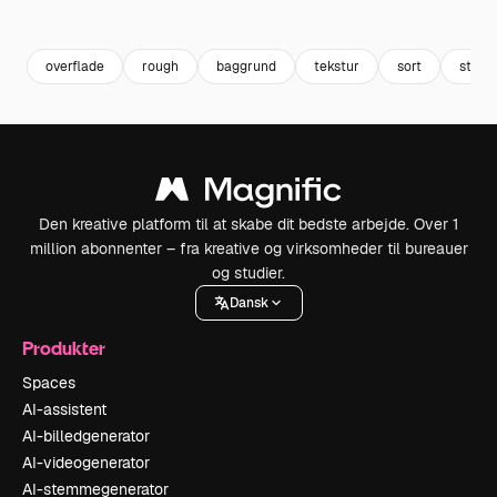
Premium
Premium
Premium
Premium
overflade
rough
baggrund
tekstur
sort
sten
Den kreative platform til at skabe dit bedste arbejde. Over 1
million abonnenter – fra kreative og virksomheder til bureauer
og studier.
Dansk
Produkter
Spaces
AI-assistent
AI-billedgenerator
AI-videogenerator
AI-stemmegenerator