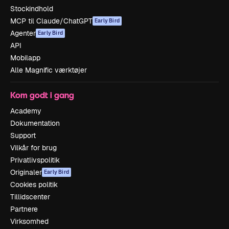
Stockindhold
MCP til Claude/ChatGPT
Early Bird
Agenter
Early Bird
API
Mobilapp
Alle Magnific værktøjer
Kom godt i gang
Academy
Dokumentation
Support
Vilkår for brug
Privatlivspolitik
Originaler
Early Bird
Cookies politik
Tillidscenter
Partnere
Virksomhed