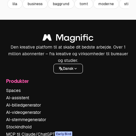
lila
business
baggrund
tomt
moderne
stil
Den kreative platform til at skabe dit bedste arbejde. Over 1
million abonnenter – fra kreative og virksomheder til bureauer
og studier.
Dansk
Produkter
Spaces
AI-assistent
AI-billedgenerator
AI-videogenerator
AI-stemmegenerator
Stockindhold
MCP til Claude/ChatGPT
Early Bird