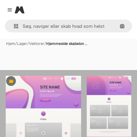
Magnific
Close menu
Søg eft
Hjem
/
Lager
/
Vektorer
/
Hjemmeside skabelon …
Præmie