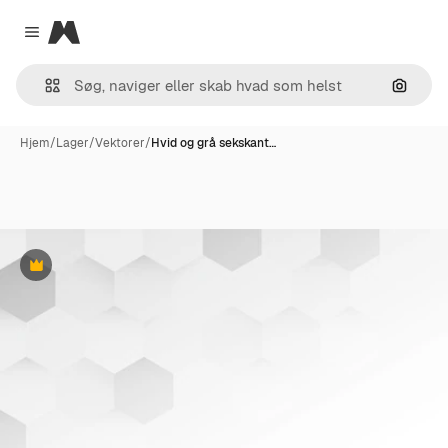
Magnific
Close menu
Søg eft
Hjem
/
Lager
/
Vektorer
/
Hvid og grå sekskant…
Præmie