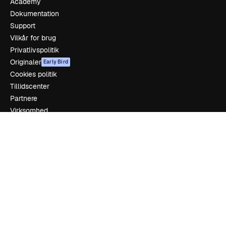
Academy
Dokumentation
Support
Vilkår for brug
Privatlivspolitik
Originaler
Early Bird
Cookies politik
Tillidscenter
Partnere
Virksomhed
Firma
Prissætning
Om os
Reviews
Karriere
Søgetrends
Blog
Begivenheder