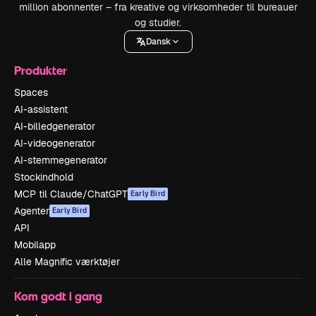
million abonnenter – fra kreative og virksomheder til bureauer
og studier.
Dansk
Produkter
Spaces
AI-assistent
AI-billedgenerator
AI-videogenerator
AI-stemmegenerator
Stockindhold
MCP til Claude/ChatGPT
Early Bird
Agenter
Early Bird
API
Mobilapp
Alle Magnific værktøjer
Kom godt i gang