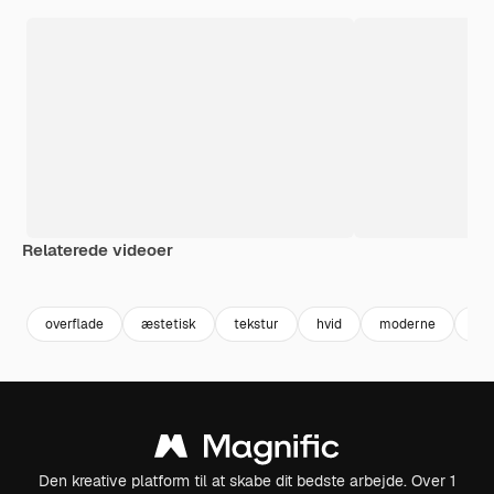
Relaterede videoer
Premium
Premium
Genereret af AI
overflade
æstetisk
tekstur
hvid
moderne
lux
Den kreative platform til at skabe dit bedste arbejde. Over 1