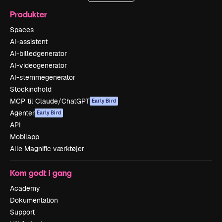
Produkter
Spaces
AI-assistent
AI-billedgenerator
AI-videogenerator
AI-stemmegenerator
Stockindhold
MCP til Claude/ChatGPT
Early Bird
Agenter
Early Bird
API
Mobilapp
Alle Magnific værktøjer
Kom godt i gang
Academy
Dokumentation
Support