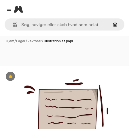
Magnific
Close menu
Søg eft
Hjem
/
Lager
/
Vektorer
/
Illustration af papi…
Præmie