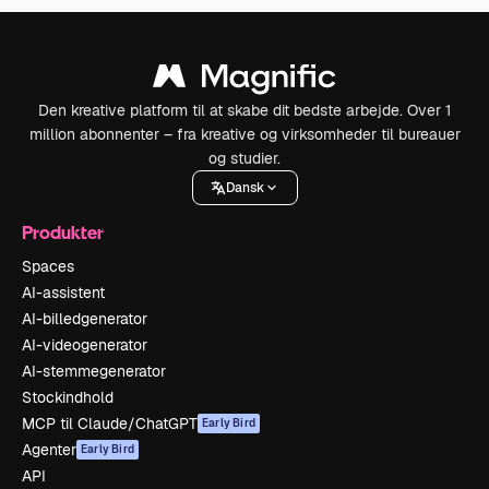
Den kreative platform til at skabe dit bedste arbejde. Over 1
million abonnenter – fra kreative og virksomheder til bureauer
og studier.
Dansk
Produkter
Spaces
AI-assistent
AI-billedgenerator
AI-videogenerator
AI-stemmegenerator
Stockindhold
MCP til Claude/ChatGPT
Early Bird
Agenter
Early Bird
API