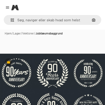
Magnific
Close menu
Søg eft
Hjem
/
Lager
/
Vektorer
/
Jubilæumsbaggrund
Præmie