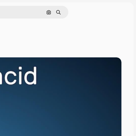
Søg efter billede
Søge