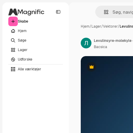
Skabe
Hjem
/
Lager
/
Vektorer
/
Levulin
Hjem
Søge
Levulinsyre-molekyle 
Bacsica
Lager
Udforske
Alle værktøjer
Præmie