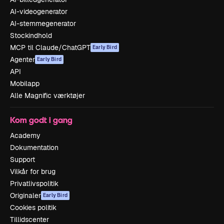
AI-videogenerator
AI-stemmegenerator
Stockindhold
MCP til Claude/ChatGPT
Early Bird
Agenter
Early Bird
API
Mobilapp
Alle Magnific værktøjer
Kom godt i gang
Academy
Dokumentation
Support
Vilkår for brug
Privatlivspolitik
Originaler
Early Bird
Cookies politik
Tillidscenter