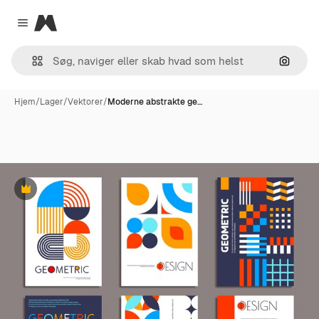
Magnific
Close menu
Søg eft
Hjem
/
Lager
/
Vektorer
/
Moderne abstrakte ge…
Præmie