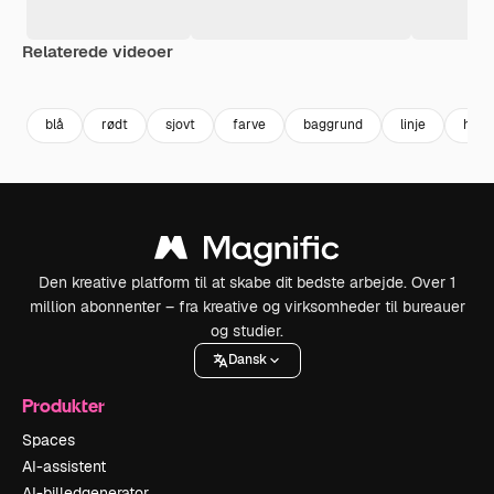
Relaterede videoer
blå
rødt
sjovt
farve
baggrund
linje
hvid
Den kreative platform til at skabe dit bedste arbejde. Over 1
million abonnenter – fra kreative og virksomheder til bureauer
og studier.
Dansk
Produkter
Spaces
AI-assistent
AI-billedgenerator