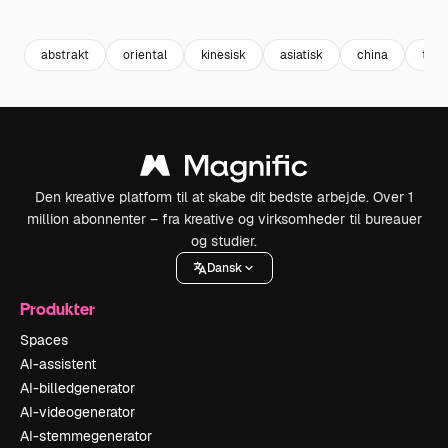
Premium
Premium
abstrakt
oriental
kinesisk
asiatisk
china
trad
Den kreative platform til at skabe dit bedste arbejde. Over 1
million abonnenter – fra kreative og virksomheder til bureauer
og studier.
Dansk
Produkter
Spaces
AI-assistent
AI-billedgenerator
AI-videogenerator
AI-stemmegenerator