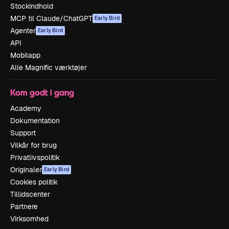
Stockindhold
MCP til Claude/ChatGPT
Early Bird
Agenter
Early Bird
API
Mobilapp
Alle Magnific værktøjer
Kom godt i gang
Academy
Dokumentation
Support
Vilkår for brug
Privatlivspolitik
Originaler
Early Bird
Cookies politik
Tillidscenter
Partnere
Virksomhed