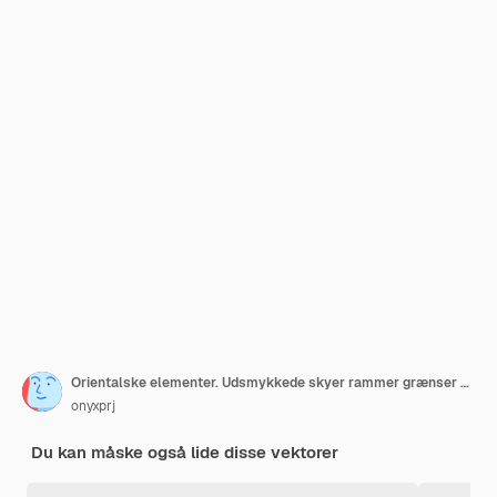
Orientalske elementer. Udsmykkede skyer rammer grænser skillevægge traditionelle asiatiske dekoration objekter vintage stil. Oriental traditionel ramme dekoration
onyxprj
Du kan måske også lide disse vektorer