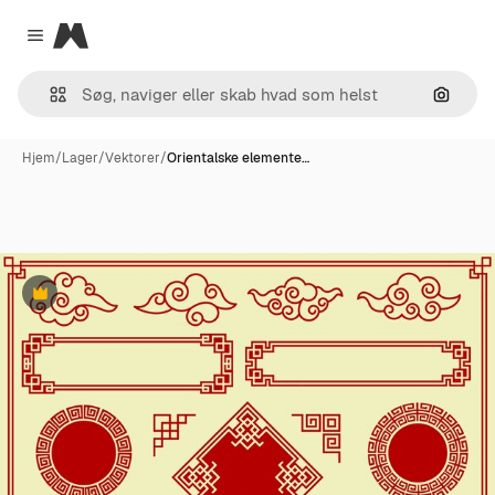
Magnific
Close menu
Søg eft
Hjem
/
Lager
/
Vektorer
/
Orientalske elemente…
Præmie