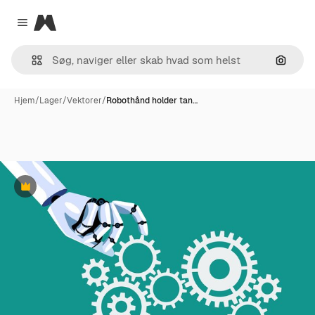
Magnific
Close menu
Søg eft
Hjem
/
Lager
/
Vektorer
/
Robothånd holder tan…
Præmie