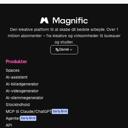
Den kreative platform til at skabe dit bedste arbejde. Over 1
million abonnenter – fra kreative og virksomheder til bureauer
og studier.
Dansk
Produkter
Spaces
AI-assistent
AI-billedgenerator
AI-videogenerator
AI-stemmegenerator
Stockindhold
MCP til Claude/ChatGPT
Early Bird
Agenter
Early Bird
API