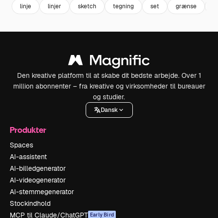
linje
linjer
sketch
tegning
set
grænse
a
Den kreative platform til at skabe dit bedste arbejde. Over 1
million abonnenter – fra kreative og virksomheder til bureauer
og studier.
Dansk
Produkter
Spaces
AI-assistent
AI-billedgenerator
AI-videogenerator
AI-stemmegenerator
Stockindhold
MCP til Claude/ChatGPT
Early Bird