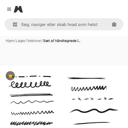
Magnific
Close menu
Søg eft
Hjem
/
Lager
/
Vektorer
/
Sæt af håndtegnede l…
Præmie