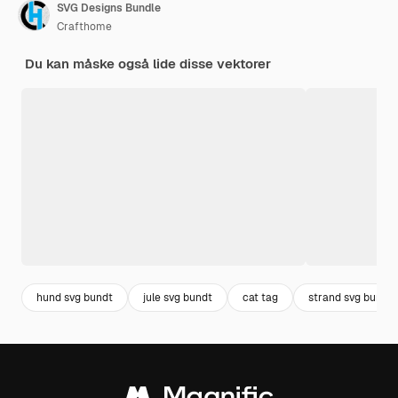
SVG Designs Bundle
Crafthome
Du kan måske også lide disse vektorer
hund svg bundt
jule svg bundt
cat tag
strand svg bundt