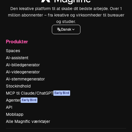
Den kreative platform til at skabe dit bedste arbejde. Over 1
million abonnenter – fra kreative og virksomheder til bureauer
og studier.
Dansk
Produkter
Spaces
AI-assistent
AI-billedgenerator
AI-videogenerator
AI-stemmegenerator
Stockindhold
MCP til Claude/ChatGPT
Early Bird
Agenter
Early Bird
API
Mobilapp
Alle Magnific værktøjer