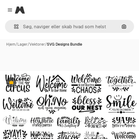
Magnific
Close menu
Søg eft
Hjem
/
Lager
/
Vektorer
/
SVG Designs Bundle
Præmie