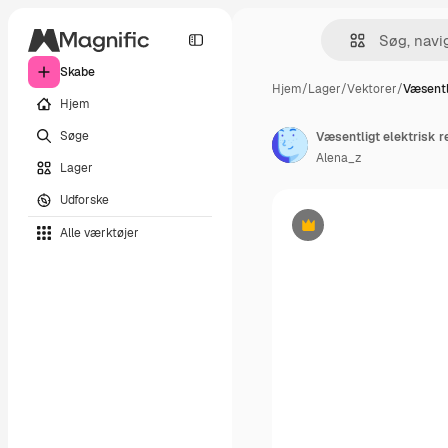
Skabe
Hjem
/
Lager
/
Vektorer
/
Væsentl
Hjem
Søge
Alena_z
Lager
Udforske
Alle værktøjer
Præmie