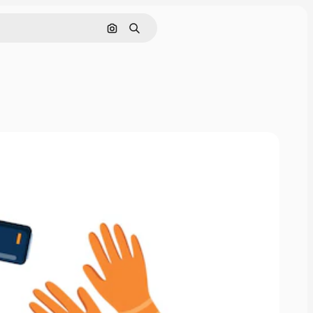
Søg efter billede
Søge