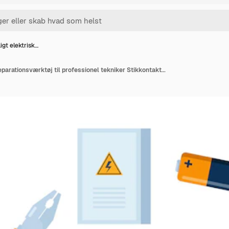
igt elektrisk…
Væsentligt elektrisk reparationsværktøj til professionel tekniker Stikkontakt vedligeholdelsesservice Elektriker