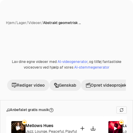
Hjem
/
Lager
/
Videoer
/
Abstrakt geometrisk …
Lav dine egne videoer med
AI-videogenerator
, og tilføj fantastiske
Præmie
voiceovers ved hjælp af vores
AI-stemmegenerator
Rediger video
Genskab
Opret videoprojekt
Anbefalet gratis musik
Mellows Hues
Lush
Jazz
,
Lounge
,
Peaceful
,
Playful
Loung