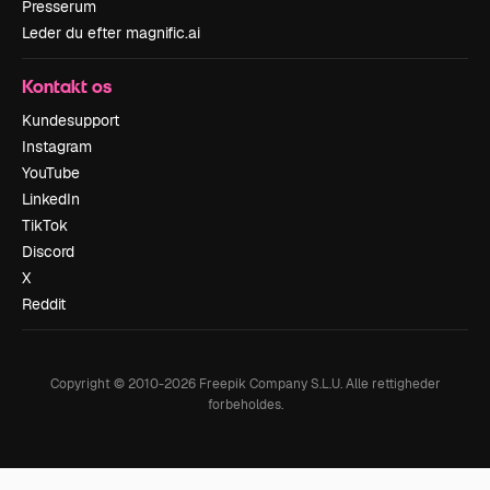
Presserum
Leder du efter magnific.ai
Kontakt os
Kundesupport
Instagram
YouTube
LinkedIn
TikTok
Discord
X
Reddit
Copyright © 2010-
2026
Freepik Company S.L.U.
Alle rettigheder
forbeholdes
.