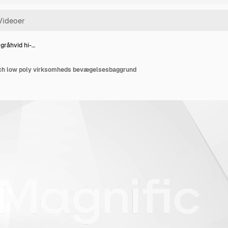
 gråhvid hi-…
ech low poly virksomheds bevægelsesbaggrund