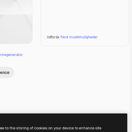
Udforsk
flere musikmuligheder
mmegenerator
rence
Premium
Premium
Premium
Premium
ree to the storing of cookies on your device to enhance site