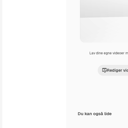
Lav dine egne videoer
Rediger vi
Du kan også lide
Premium
Premium