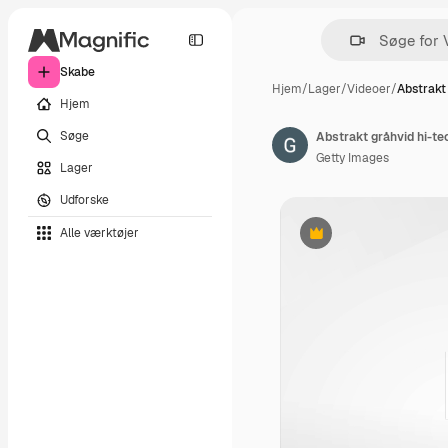
Skabe
Hjem
/
Lager
/
Videoer
/
Abstrakt
Hjem
Søge
Abstrakt gråhvid hi-t
Getty Images
Lager
Udforske
Alle værktøjer
Præmie