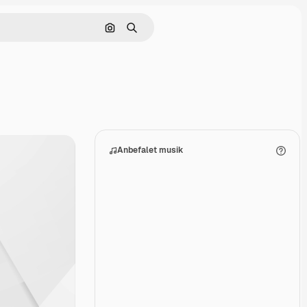
Søg efter billede
Søge
Anbefalet musik