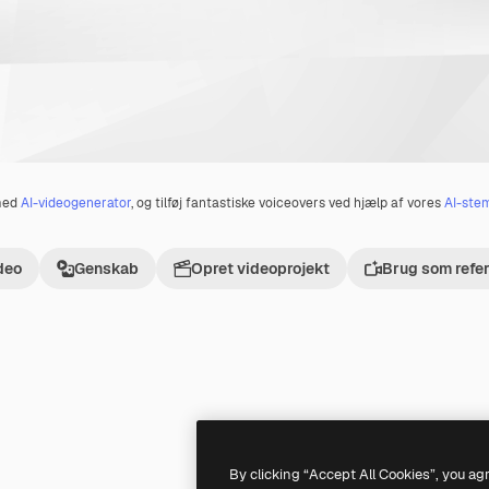
 med
AI-videogenerator
, og tilføj fantastiske voiceovers ved hjælp af vores
AI-ste
deo
Genskab
Opret videoprojekt
Brug som refe
Premium
Premium
By clicking “Accept All Cookies”, you ag