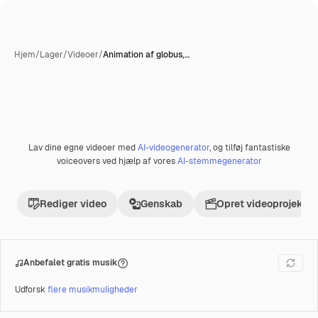
Hjem
/
Lager
/
Videoer
/
Animation af globus,…
AI-genereret
Lav dine egne videoer med
AI-videogenerator
, og tilføj fantastiske
Præmie
voiceovers ved hjælp af vores
AI-stemmegenerator
Rediger video
Genskab
Opret videoprojekt
Anbefalet gratis musik
Udforsk
flere musikmuligheder