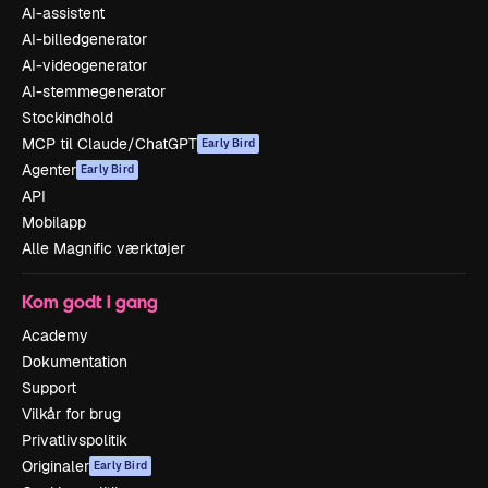
AI-assistent
AI-billedgenerator
AI-videogenerator
AI-stemmegenerator
Stockindhold
MCP til Claude/ChatGPT
Early Bird
Agenter
Early Bird
API
Mobilapp
Alle Magnific værktøjer
Kom godt i gang
Academy
Dokumentation
Support
Vilkår for brug
Privatlivspolitik
Originaler
Early Bird