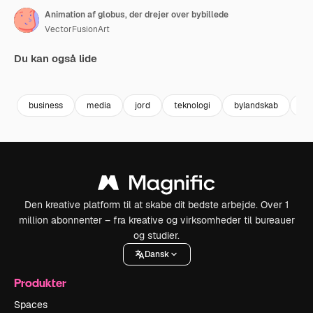
Animation af globus, der drejer over bybillede
VectorFusionArt
Du kan også lide
Premium
Premium
Genereret af AI
Premium
Premium
business
media
jord
teknologi
bylandskab
ko
Den kreative platform til at skabe dit bedste arbejde. Over 1
million abonnenter – fra kreative og virksomheder til bureauer
og studier.
Dansk
Produkter
Spaces