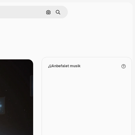
Søg efter billede
Søge
Anbefalet musik