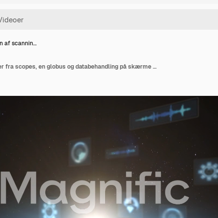
n af scannin…
Animation af scanninger fra scopes, en globus og databehandling på skærme over en globus med en glødende horisont.