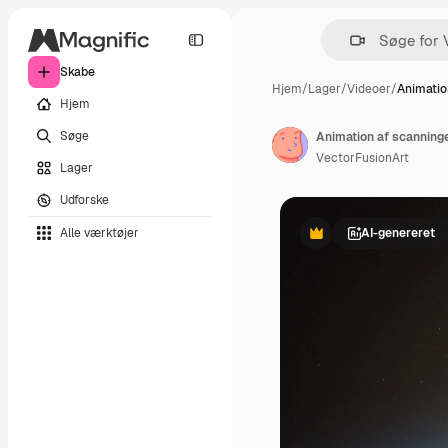
Skabe
Hjem
/
Lager
/
Videoer
/
Animatio
Hjem
Søge
VectorFusionArt
Lager
Udforske
Alle værktøjer
AI-genereret
Præmie