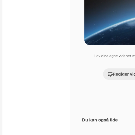
Lav dine egne videoer
Rediger vi
Du kan også lide
Premium
Premium
Genereret af AI