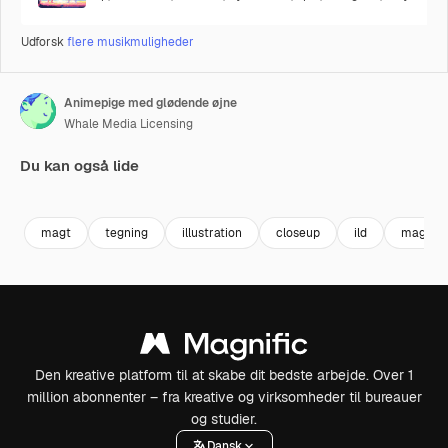
Udforsk
flere musikmuligheder
Animepige med glødende øjne
Whale Media Licensing
Du kan også lide
Premium
Premium
Genereret af AI
Premium
Premium
magt
tegning
illustration
closeup
ild
magtig
Den kreative platform til at skabe dit bedste arbejde. Over 1
million abonnenter – fra kreative og virksomheder til bureauer
og studier.
Dansk