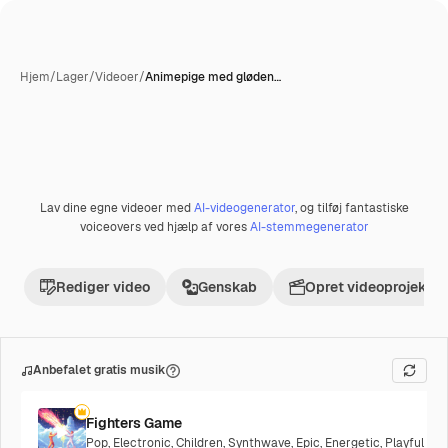
Hjem
/
Lager
/
Videoer
/
Animepige med gløden…
Lav dine egne videoer med
AI-videogenerator
, og tilføj fantastiske
Præmie
voiceovers ved hjælp af vores
AI-stemmegenerator
Rediger video
Genskab
Opret videoprojekt
Anbefalet gratis musik
Fighters Game
Pop
,
Electronic
,
Children
,
Synthwave
,
Epic
,
Energetic
,
Playful