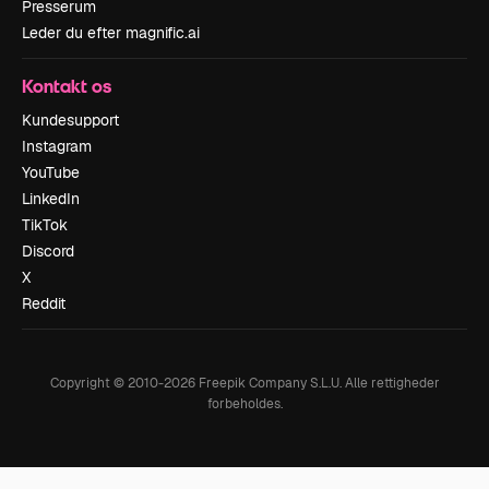
Presserum
Leder du efter magnific.ai
Kontakt os
Kundesupport
Instagram
YouTube
LinkedIn
TikTok
Discord
X
Reddit
Copyright © 2010-
2026
Freepik Company S.L.U.
Alle rettigheder
forbeholdes
.