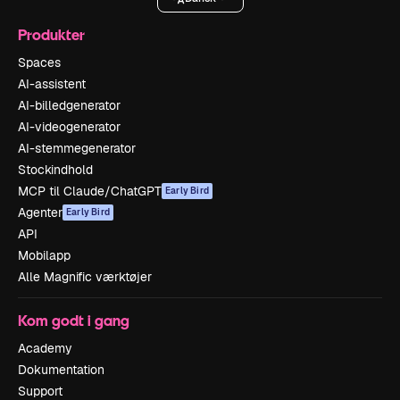
Produkter
Spaces
AI-assistent
AI-billedgenerator
AI-videogenerator
AI-stemmegenerator
Stockindhold
MCP til Claude/ChatGPT
Early Bird
Agenter
Early Bird
API
Mobilapp
Alle Magnific værktøjer
Kom godt i gang
Academy
Dokumentation
Support