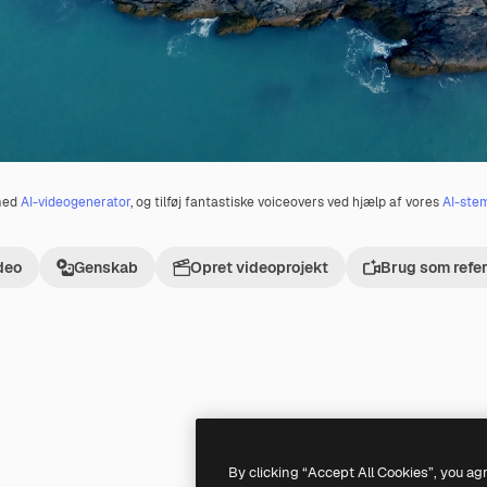
 med
AI-videogenerator
, og tilføj fantastiske voiceovers ved hjælp af vores
AI-ste
deo
Genskab
Opret videoprojekt
Brug som refe
Premium
Premium
By clicking “Accept All Cookies”, you ag