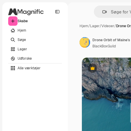
Skabe
Hjem
/
Lager
/
Videoer
/
Drone Or
Hjem
Søge
Drone Orbit of Maine'
BlackBoxGuild
Lager
Udforske
Alle værktøjer
Præmie