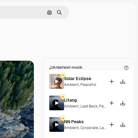
Søg efter billede
Søge
Anbefalet musik
Solar Eclipse
Ambient
,
Peaceful
Litang
Ambient
,
Laid Back
,
Peaceful
,
Hopeful
NN Peaks
Ambient
,
Corporate
,
Laid Back
,
Peaceful
,
H