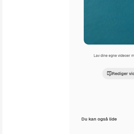
Lav dine egne videoer
Rediger vi
Du kan også lide
Premium
Premium