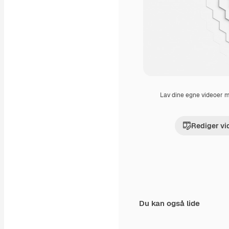
Lav dine egne videoer
Rediger vi
Du kan også lide
Premium
Premium