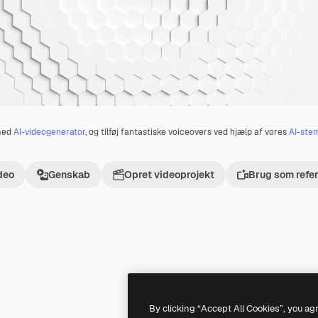
 med
AI-videogenerator
, og tilføj fantastiske voiceovers ved hjælp af vores
AI-ste
deo
Genskab
Opret videoprojekt
Brug som refe
Premium
Premium
By clicking “Accept All Cookies”, you ag