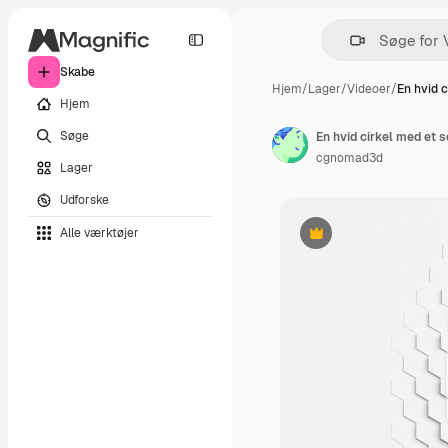
Skabe
Hjem
/
Lager
/
Videoer
/
En hvid 
Hjem
Søge
En hvid cirkel med et 
cgnomad3d
Lager
Udforske
Alle værktøjer
Præmie