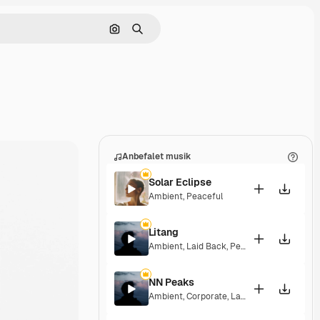
Søg efter billede
Søge
Anbefalet musik
Solar Eclipse
Ambient
,
Peaceful
Litang
Ambient
,
Laid Back
,
Peaceful
,
Hopeful
NN Peaks
Ambient
,
Corporate
,
Laid Back
,
Peaceful
,
H