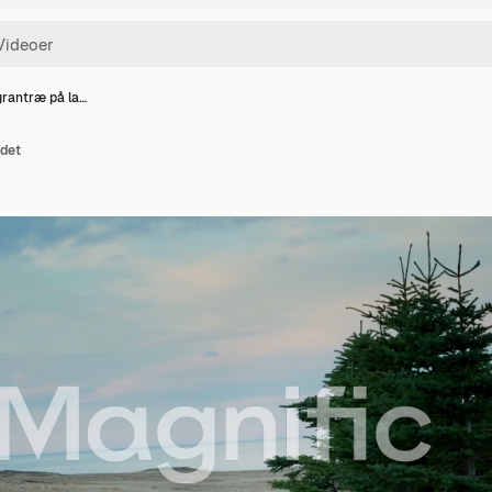
rantræ på la…
ndet