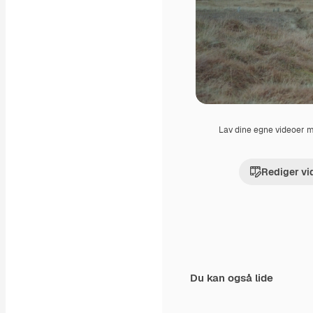
Lav dine egne videoer
Rediger vi
Du kan også lide
Premium
Premium