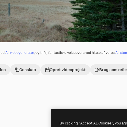
 med
AI-videogenerator
, og tilføj fantastiske voiceovers ved hjælp af vores
AI-ste
deo
Genskab
Opret videoprojekt
Brug som refe
Premium
Premium
By clicking “Accept All Cookies”, you ag