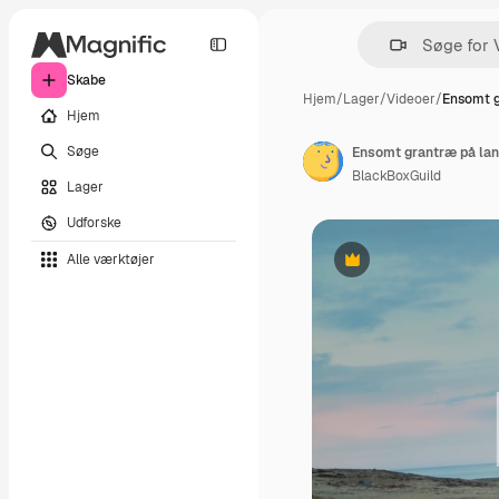
Skabe
Hjem
/
Lager
/
Videoer
/
Ensomt g
Hjem
Søge
Ensomt grantræ på la
BlackBoxGuild
Lager
Udforske
Alle værktøjer
Præmie