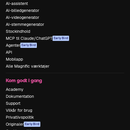
AI-assistent
AI-billedgenerator
AI-videogenerator
AI-stemmegenerator
Stockindhold
MCP til Claude/ChatGPT
Early Bird
Agenter
Early Bird
API
Mobilapp
Alle Magnific værktøjer
Kom godt i gang
Academy
Dokumentation
Support
Vilkår for brug
Privatlivspolitik
Originaler
Early Bird