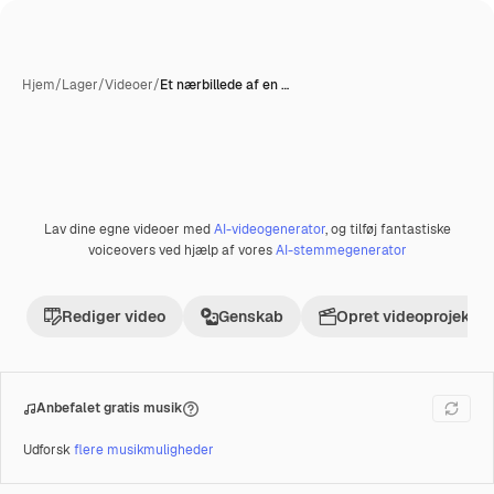
Hjem
/
Lager
/
Videoer
/
Et nærbillede af en …
Lav dine egne videoer med
AI-videogenerator
, og tilføj fantastiske
Præmie
voiceovers ved hjælp af vores
AI-stemmegenerator
Rediger video
Genskab
Opret videoprojekt
Anbefalet gratis musik
Udforsk
flere musikmuligheder