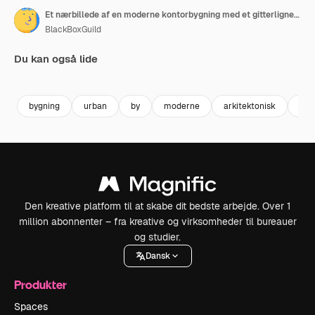
Et nærbillede af en moderne kontorbygning med et gitterlignende vinduesmønster.
BlackBoxGuild
Du kan også lide
Premium
Premium
Premium
Premium
bygning
urban
by
moderne
arkitektonisk
byl
Den kreative platform til at skabe dit bedste arbejde. Over 1
million abonnenter – fra kreative og virksomheder til bureauer
og studier.
Dansk
Produkter
Spaces