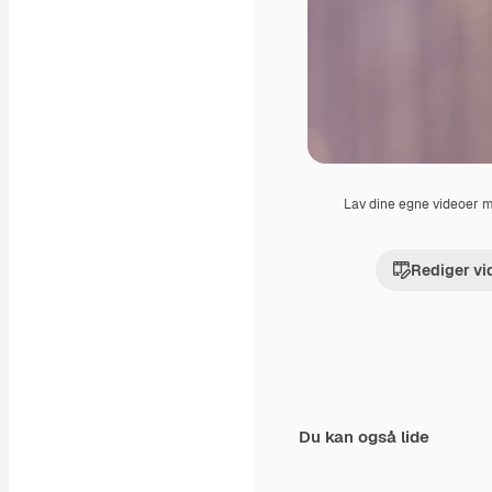
Lav dine egne videoer
Rediger vi
Du kan også lide
Premium
Premium
Genereret af AI