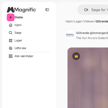
Skabe
Hjem
/
Lager
/
Videoer
/
Glitrend
Hjem
Søge
Glitrende glimmergar
The Yuri Arcurs Collect
Lager
Udforske
Alle værktøjer
Præmie