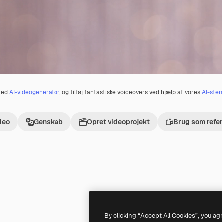
 med
AI-videogenerator
, og tilføj fantastiske voiceovers ved hjælp af vores
AI-ste
deo
Genskab
Opret videoprojekt
Brug som refe
Premium
Premium
By clicking “Accept All Cookies”, you ag