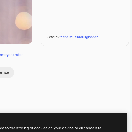
Udforsk
flere musikmuligheder
mmegenerator
rence
Premium
Premium
Genereret af AI
Premium
Premium
Genereret af AI
ree to the storing of cookies on your device to enhance site