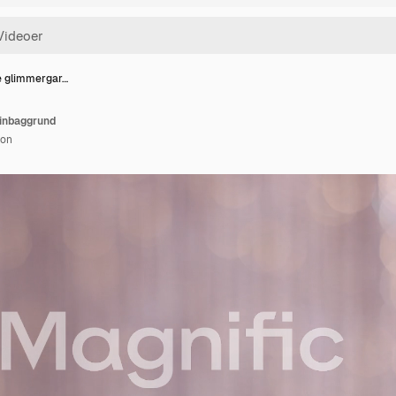
e glimmergar…
dinbaggrund
ion