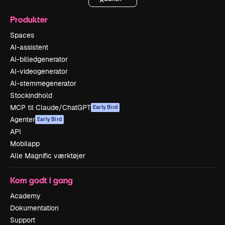
Produkter
Spaces
AI-assistent
AI-billedgenerator
AI-videogenerator
AI-stemmegenerator
Stockindhold
MCP til Claude/ChatGPT
Early Bird
Agenter
Early Bird
API
Mobilapp
Alle Magnific værktøjer
Kom godt i gang
Academy
Dokumentation
Support