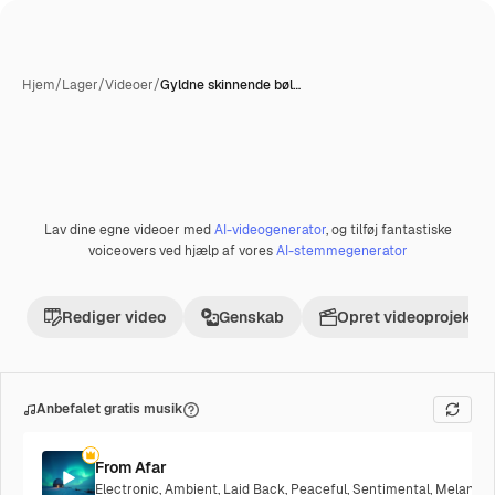
Hjem
/
Lager
/
Videoer
/
Gyldne skinnende bøl…
Lav dine egne videoer med
AI-videogenerator
, og tilføj fantastiske
Præmie
voiceovers ved hjælp af vores
AI-stemmegenerator
Rediger video
Genskab
Opret videoprojekt
Anbefalet gratis musik
From Afar
Electronic
,
Ambient
,
Laid Back
,
Peaceful
,
Sentimental
,
Melancho