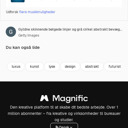
Udforsk
flere musikmuligheder
Gyldne skinnende bølgede linjer og grå cirkel abstrakt bevægelig baggrund
Getty Images
Du kan også lide
Premium
Premium
Premium
Premium
luxus
kunst
lyse
design
abstrakt
futuristisk
Den kreative platform til at skabe dit bedste arbejde. Over 1
million abonnenter – fra kreative og virksomheder til bureauer
og studier.
Dansk