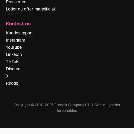
Presserum
Leder du efter magnific.ai
Kontakt os
Kundesupport
Instagram
YouTube
LinkedIn
TikTok
Discord
X
Reddit
Copyright © 2010-
2026
Freepik Company S.L.U.
Alle rettigheder
forbeholdes
.