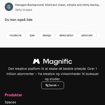
Hexagon Background. Abstract clean, simple and shiny background animation. Beautiful motion design. The concepts of business, finance, technology, futuristic, internet, data, fiber optic, edu, web, mobile, loopable elements
Getty Images
Du kan også lide
Premium
Premium
Premium
Premium
moderne
lyse
design
dekoration
abstrakt
fut
Den kreative platform til at skabe dit bedste arbejde. Over 1
million abonnenter – fra kreative og virksomheder til bureauer
og studier.
Dansk
Produkter
Spaces