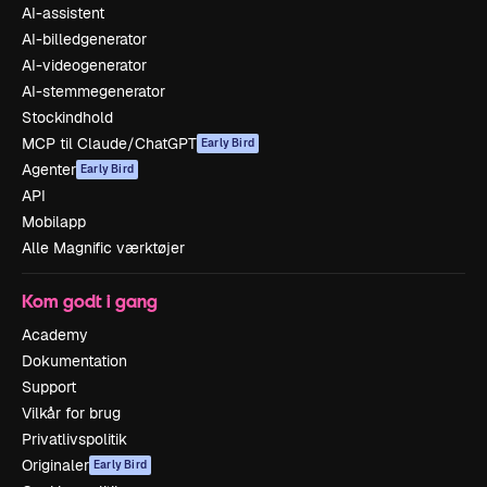
AI-assistent
AI-billedgenerator
AI-videogenerator
AI-stemmegenerator
Stockindhold
MCP til Claude/ChatGPT
Early Bird
Agenter
Early Bird
API
Mobilapp
Alle Magnific værktøjer
Kom godt i gang
Academy
Dokumentation
Support
Vilkår for brug
Privatlivspolitik
Originaler
Early Bird