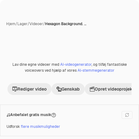
Hjem
/
Lager
/
Videoer
/
Hexagon Background. …
Lav dine egne videoer med
AI-videogenerator
, og tilføj fantastiske
Præmie
voiceovers ved hjælp af vores
AI-stemmegenerator
Rediger video
Genskab
Opret videoprojekt
Anbefalet gratis musik
Udforsk
flere musikmuligheder