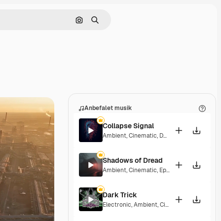
Søg efter billede
Søge
Anbefalet musik
Collapse Signal
Ambient
,
Cinematic
,
Dark
,
Tension
Shadows of Dread
Ambient
,
Cinematic
,
Epic
,
Dark
,
Tension
Dark Trick
Electronic
,
Ambient
,
Cinematic
,
Dark
,
Tens