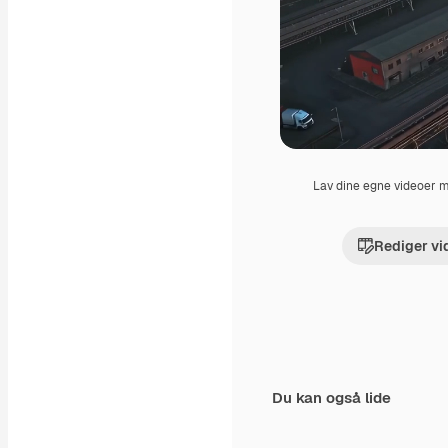
Lav dine egne videoer
Rediger vi
Du kan også lide
Premium
Premium
Genereret af AI