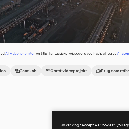
 med
AI-videogenerator
, og tilføj fantastiske voiceovers ved hjælp af vores
AI-ste
deo
Genskab
Opret videoprojekt
Brug som refe
Premium
Premium
Genereret af AI
By clicking “Accept All Cookies”, you ag