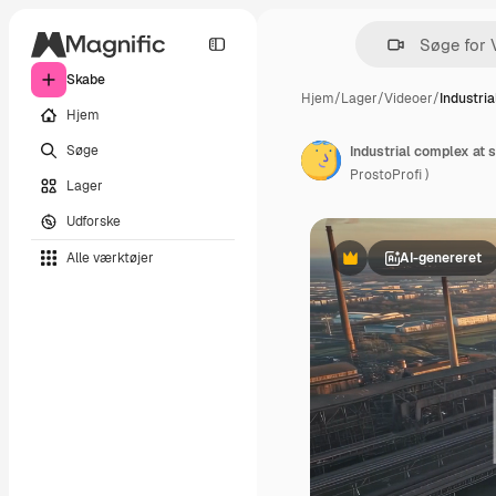
Skabe
Hjem
/
Lager
/
Videoer
/
Industri
Hjem
Søge
ProstoProfi )
Lager
Udforske
Alle værktøjer
AI-genereret
Præmie