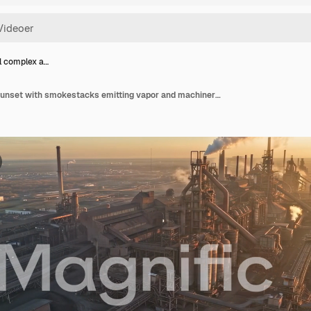
al complex a…
Industrial complex at sunset with smokestacks emitting vapor and machinery operating in a vast manufacturing area