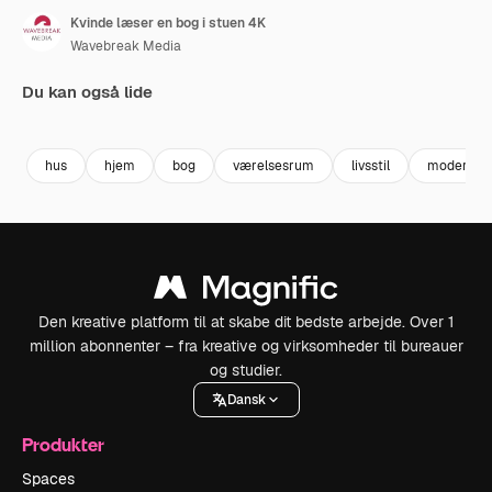
Kvinde læser en bog i stuen 4K
Wavebreak Media
Du kan også lide
Premium
Premium
Premium
Premium
hus
hjem
bog
værelsesrum
livsstil
moderne
Den kreative platform til at skabe dit bedste arbejde. Over 1
million abonnenter – fra kreative og virksomheder til bureauer
og studier.
Dansk
Produkter
Spaces