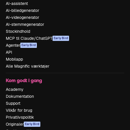
AI-assistent
AI-billedgenerator
AI-videogenerator
AI-stemmegenerator
Stockindhold
MCP til Claude/ChatGPT
Early Bird
Agenter
Early Bird
API
Mobilapp
Alle Magnific værktøjer
Kom godt i gang
Academy
Dokumentation
Support
Vilkår for brug
Privatlivspolitik
Originaler
Early Bird