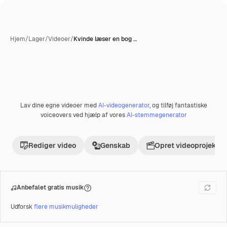
Hjem
/
Lager
/
Videoer
/
Kvinde læser en bog …
Lav dine egne videoer med
AI-videogenerator
, og tilføj fantastiske
Præmie
voiceovers ved hjælp af vores
AI-stemmegenerator
Rediger video
Genskab
Opret videoprojekt
Anbefalet gratis musik
Udforsk
flere musikmuligheder