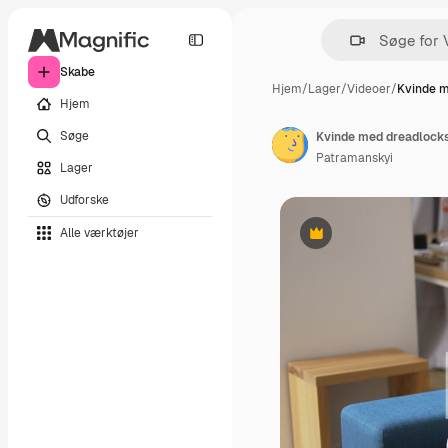
Skabe
Hjem
/
Lager
/
Videoer
/
Kvinde 
Hjem
Søge
Patramanskyi
Lager
Udforske
Alle værktøjer
Præmie