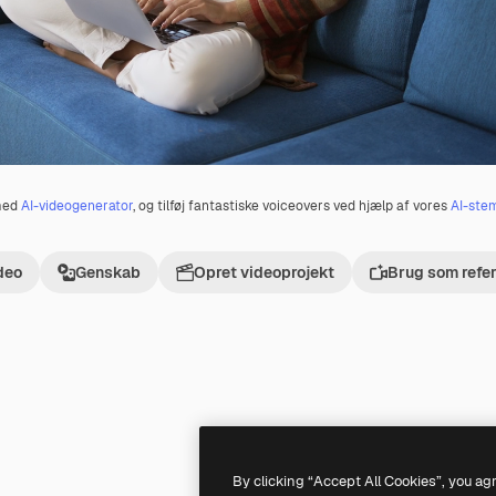
 med
AI-videogenerator
, og tilføj fantastiske voiceovers ved hjælp af vores
AI-ste
deo
Genskab
Opret videoprojekt
Brug som refe
Premium
Premium
By clicking “Accept All Cookies”, you ag