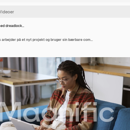
med dreadlock…
Kvinde med dreadlocks arbejder på et nyt projekt og bruger sin bærbare computer på sofaen i en lejlighedsstue.