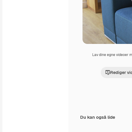
Lav dine egne videoer
Rediger vi
Du kan også lide
Premium
Premium