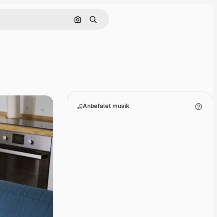
Søg efter billede
Søge
Anbefalet musik