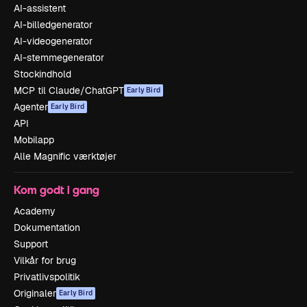
AI-assistent
AI-billedgenerator
AI-videogenerator
AI-stemmegenerator
Stockindhold
MCP til Claude/ChatGPT
Early Bird
Agenter
Early Bird
API
Mobilapp
Alle Magnific værktøjer
Kom godt i gang
Academy
Dokumentation
Support
Vilkår for brug
Privatlivspolitik
Originaler
Early Bird