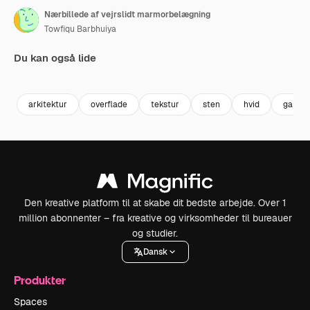
Nærbillede af vejrslidt marmorbelægning
Towfiqu Barbhuiya
Du kan også lide
Premium
Premium
Premium
Premium
arkitektur
overflade
tekstur
sten
hvid
gamme
Den kreative platform til at skabe dit bedste arbejde. Over 1
million abonnenter – fra kreative og virksomheder til bureauer
og studier.
Dansk
Produkter
Spaces